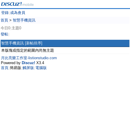
登錄
成為會員
|
首頁
>
智慧手機資訊
今日0
主題0
|
發帖
|
智慧手機資訊
[新帖排序]
本版塊或指定的範圍內尚無主題
月比亮樂工作室-listionstudio.com
Powered by
Discuz!
X3.4
首頁
簡易版
觸屏版
電腦版
|
|
|