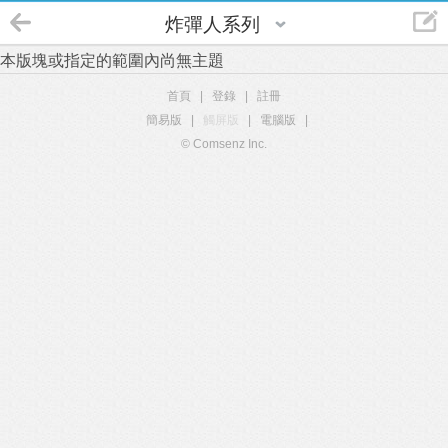
炸彈人系列
本版塊或指定的範圍內尚無主題
首頁
|
登錄
|
註冊
簡易版
|
觸屏版
|
電腦版
|
© Comsenz Inc.