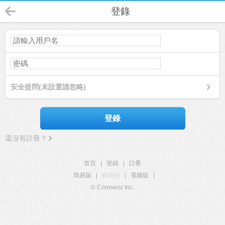
登錄
安全提問(未設置請忽略)
登錄
還沒有註冊？
首頁
|
登錄
|
註冊
簡易版
|
觸屏版
|
電腦版
|
© Comsenz Inc.