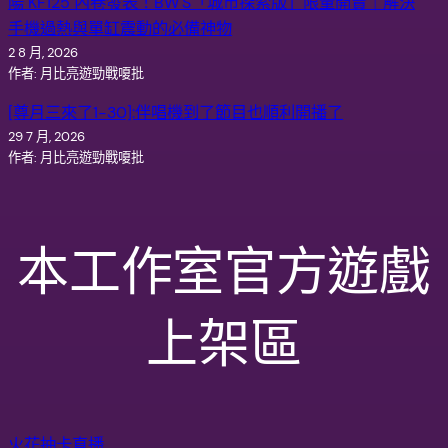
陽 KF125 內卷發表！BW'S「城市探索版」限量開賣｜解決
手機過熱與單缸震動的必備神物
2 8 月, 2026
作者: 月比亮遊勁戰嗄批
[尊月三來了1-30]:伴唱機到了節目也順利開播了
29 7 月, 2026
作者: 月比亮遊勁戰嗄批
本工作室官方遊戲
上架區
火花抽卡直播