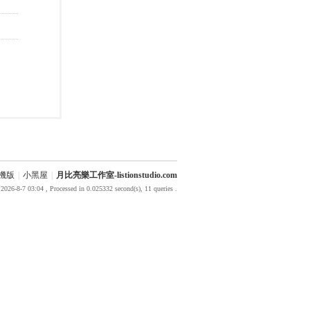
機版
|
小黑屋
|
月比亮樂工作室-listionstudio.com
2026-8-7 03:04
, Processed in 0.025332 second(s), 11 queries .