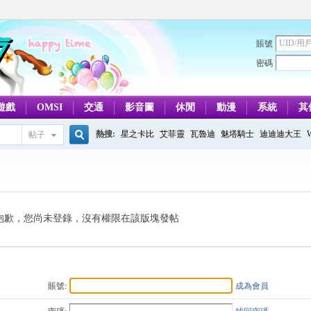
賬號
密碼
遊戲
OMSI
交通
影音圖
休閒
動漫
系統
其
熱搜:
星之卡比
艾菲靈
瓦魯迪
魅塔騎士
迪迪迪大王
帖子
搜
索
抱歉，您尚未登錄，沒有權限在該版塊發帖
賬號:
成為會員