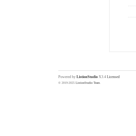
Powered by
ListionStudio
X3.4
Licensed
© 2019-2025
ListionStudio Team
.