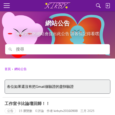
功
能
表
網站公告
蔣樂管理的網站會提出此公告 請各位記得看嘿
搜尋
搜尋
首頁
›
網站公告
各位如果還沒有把Gmail做驗證的盡快驗證
討
工作室卡比論壇回歸！！
論
列
公告
15
瀏覽數
0
評論
作者
kirbytv20160908
三月 2025