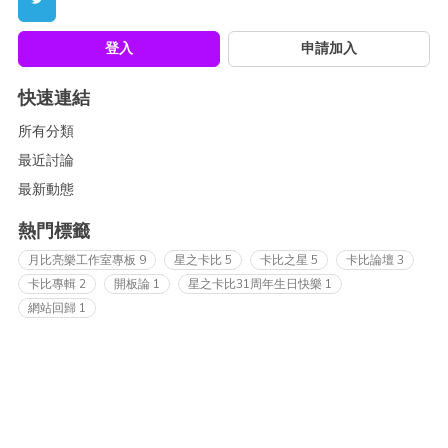
登入
申請加入
快速連結
所有分類
最近討論
最新動態
熱門標籤
月比亮樂工作室專板
9
星之卡比
5
卡比之星
5
卡比論壇
3
卡比專輯
2
開板論
1
星之卡比31周年生日快樂
1
網站回歸
1