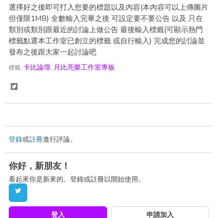
選擇好之後即可打入您要的標題以及內容(本內容可以上傳圖片
但僅限1MB) 全數輸入完畢之後 可設定要不要公告 以及 只在
類別或類別跟最近的討論上做公告 最後輸入標籤(可顯示熱門
標籤點選本工作室已創立的標籤 或自行輸入) 完成您的討論並
發布之後跟大家一起討論吧
卡比論壇
月比亮樂工作室專板
標籤:
S
h
a
r
登錄
或
註冊
進行評論。
e
你好，新朋友！
o
看起來你是新來的。登錄或註冊以開始使用。
n
T
w
登入
申請加入