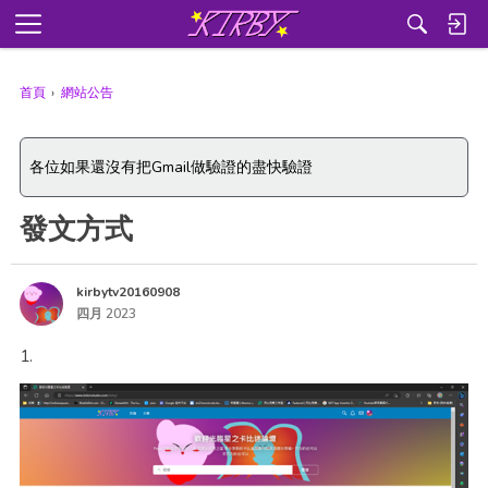
功
能
表
首頁
›
網站公告
各位如果還沒有把Gmail做驗證的盡快驗證
發文方式
kirbytv20160908
四月 2023
1.