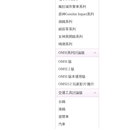
瘋狂城市賽車系列
原神Genshin Impact系列
崩鐵系列
絕區零系列
女神異聞錄系列
鳴潮系列
OMSI系列討論版
OMSI 版
OMSI 2 版
OMSI 版本通用版
OMSI1/2 玩家影片/圖片
實況版
交通工具討論版
台鐵
港鐵
遊覽車
汽車