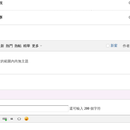
況
享
新窗
最新
熱門
熱帖
精華
更多
作者
定的範圍內尚無主題
還可輸入
200
個字符