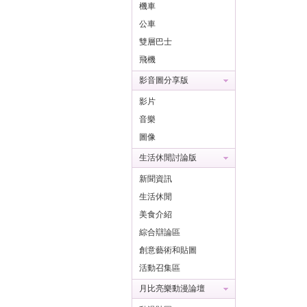
機車
公車
雙層巴士
飛機
影音圖分享版
影片
音樂
圖像
生活休閒討論版
新聞資訊
生活休閒
美食介紹
綜合辯論區
創意藝術和貼圖
活動召集區
月比亮樂動漫論壇