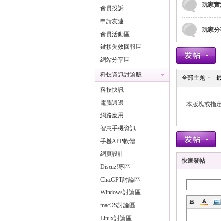
玩家實
會員投訴
申請友連
玩家分
比
會員活動區
鍵接失效回報區
網站分享區
科技資訊討論版
全部主題
科技快訊
電腦週邊
本版塊或指
網路應用
智慧手機資訊
亮
手機APP軟體
網頁設計
快速發帖
Discuz!專區
ChatGPT討論區
Windows討論區
macOS討論區
Linux討論區