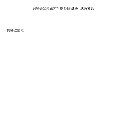
您需要登錄後才可以發帖
登錄
|
成為會員
轉播給聽眾