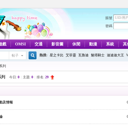
賬號
密碼
遊戲
OMSI
交通
影音圖
休閒
動漫
系統
其
熱搜:
星之卡比
艾菲靈
瓦魯迪
魅塔騎士
迪迪迪大王
帖子
搜
系列
系列
今日:
0
|
主題:
0
|
排名:
29
索
動及情報
論