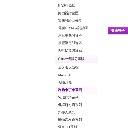
NAS討論區
樂
路由器討論區
電腦討論及分享
電腦DIY組裝討論區
發表帖子
原廠主機討論區
原廠筆電討論區
剪輯軟體討論區
Games情報分享版
論
星之卡比系列
Minecraft
天際月亮
跑跑卡丁車系列
牧場物語系列
俄羅斯方塊系列
炸彈人系列
動物森友會系列
壇
電車GO系列