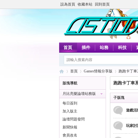
設為首頁
收藏本站
回到首頁
首頁
插件
站務
科技
首頁
Games情報分享版
跑跑卡丁車
跑跑卡丁車
版塊導航
月比亮樂論壇站務版
月
»
›
›
子版塊
每日簽到
遊戲活
加入版主
論壇問題發問
玩家討
新聞快報
會員改名