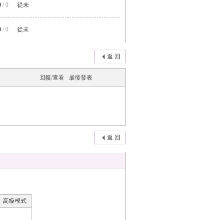
0
/ 0
從未
0
/ 0
從未
返 回
回復/查看
最後發表
返 回
高級模式